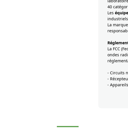
laboratoi
40 catégor
Les
équip
industriel
La marque 
responsabil
Réglementa
La FCC (Fe
ondes radi
réglementa
- Circuits
- Récepteu
- Appareil