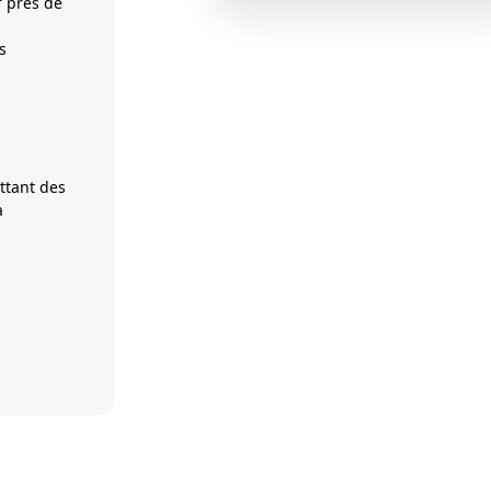
 près de
s
ttant des
a