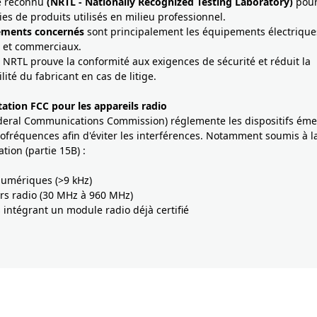
re reconnu
(NRTL - Nationally Recognized Testing Laboratory)
pour
ies de produits utilisés en milieu professionnel.
ements concernés
sont principalement les équipements électrique
s et commerciaux.
NRTL prouve la conformité aux exigences de sécurité et réduit la
ité du fabricant en cas de litige.
tion FCC pour les appareils radio
deral Communications Commission) réglemente les dispositifs éme
ofréquences afin d'éviter les interférences. Notamment soumis à l
tion (partie 15B) :
 numériques (>9 kHz)
rs radio (30 MHz à 960 MHz)
s intégrant un module radio déjà certifié