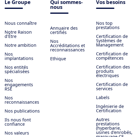
Le Groupe
Qui sommes-
Vos besoins
nous
Nous connaître
Nos top
prestations
Annuaire des
Notre Raison
certifiés
d'Être
Certification de
Systèmes de
Nos
Management
Notre ambition
Accréditations et
reconnaissances
Certification de
Nos
compétences
implantations
Ethique
Certification des
Nos entités
produits
spécialisées
électriques
Nos
Certification de
engagements
services
RSE
Labels
Nos
reconnaissances
Ingénierie de
Certification
Nos publications
Autres
Ils nous font
prestations
confiance
(hyperbarie,
usines d'enrobés,
Nos valeurs
marquage CE