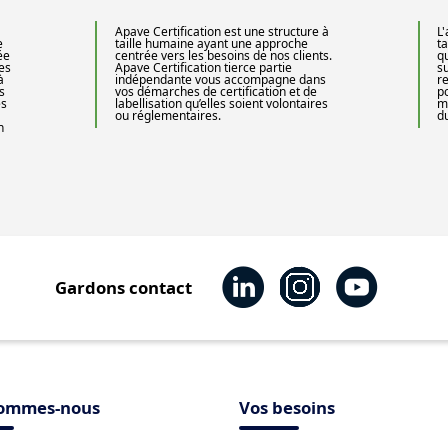
Apave Certification est une structure à
L
e
taille humaine ayant une approche
ta
ée
centrée vers les besoins de nos clients.
q
es
Apave Certification tierce partie
s
à
indépendante vous accompagne dans
r
s
vos démarches de certification et de
p
és
labellisation qu’elles soient volontaires
m
ou réglementaires.
d
n
Gardons contact
sommes-nous
Vos besoins