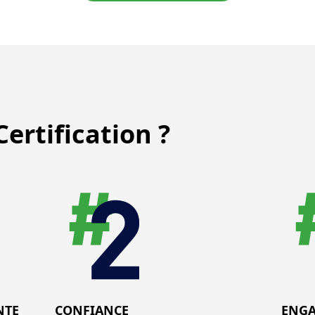
ertification ?
NTE
CONFIANCE
ENG