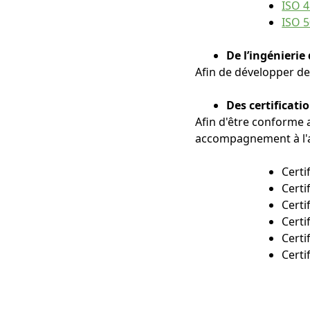
ISO 4
ISO 5
De l’ingénierie 
Afin de développer des
Des certificati
Afin d'être conforme 
accompagnement à l'a
Certi
Certi
Certi
Certi
Certi
Certi