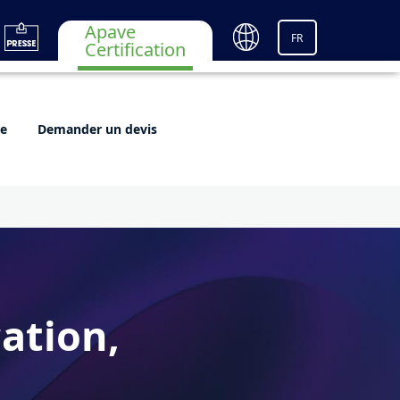
Apave
FR
Certification
re
Demander un devis
cation,