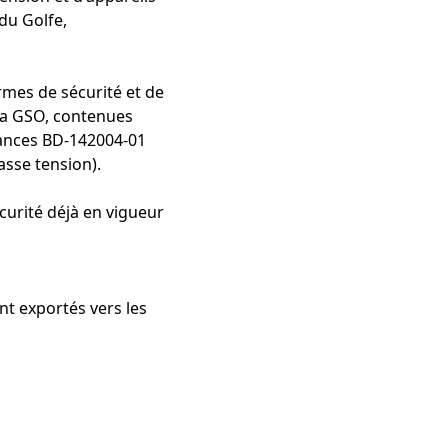
du Golfe,
ormes de sécurité et de
 la GSO, contenues
iances BD-142004-01
asse tension).
curité déjà en vigueur
nt exportés vers les