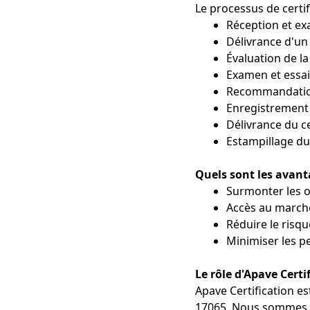
Le processus de certif
Réception et e
Délivrance d'un
Évaluation de l
Examen et essai
Recommandatio
Enregistrement 
Délivrance du c
Estampillage du
Quels sont les avan
Surmonter les 
Accès au march
Réduire le risq
Minimiser les p
Le rôle d'Apave Certi
Apave Certification e
17065. Nous sommes u