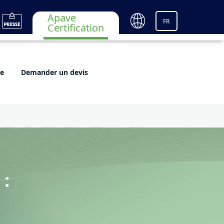
Apave
FR
Certification
re
Demander un devis
 :