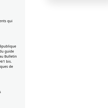
ents qui
République
 du guide
au Bulletin
4/1 bis.
iques de
s