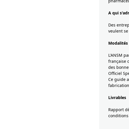
pharmaceu
A qui s'a
Des entrep
veulent se
Modalités
L'ANSM par
française 
des bonnes 
Officiel Sp
Ce guide a
fabricatio
Livrables
Rapport dét
conditions