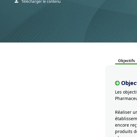
Télécharger le contenu
Objectifs
Object
Les object
Pharmaceu
Réaliser u
établissem
encore reç
produits d