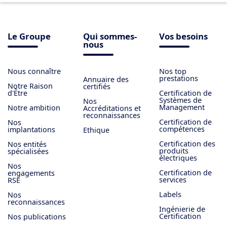
Le Groupe
Qui sommes-
Vos besoins
nous
Nous connaître
Nos top
prestations
Annuaire des
Notre Raison
certifiés
d'Être
Certification de
Systèmes de
Nos
Management
Notre ambition
Accréditations et
reconnaissances
Certification de
Nos
compétences
implantations
Ethique
Certification des
Nos entités
produits
spécialisées
électriques
Nos
Certification de
engagements
services
RSE
Labels
Nos
reconnaissances
Ingénierie de
Certification
Nos publications